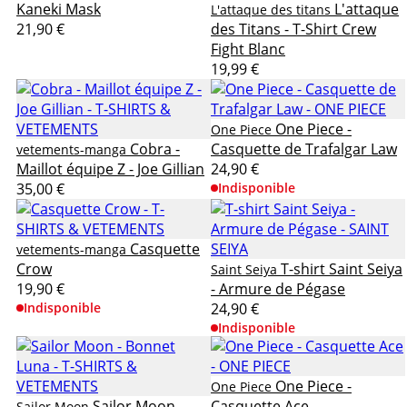
Kaneki Mask
L'attaque
L'attaque des titans
21,90 €
des Titans - T-Shirt Crew
Fight Blanc
19,99 €
One Piece -
One Piece
Cobra -
Casquette de Trafalgar Law
vetements-manga
Maillot équipe Z - Joe Gillian
24,90 €
35,00 €
Indisponible
Casquette
vetements-manga
Crow
T-shirt Saint Seiya
Saint Seiya
19,90 €
- Armure de Pégase
Indisponible
24,90 €
Indisponible
One Piece -
One Piece
Sailor Moon -
Casquette Ace
Sailor Moon