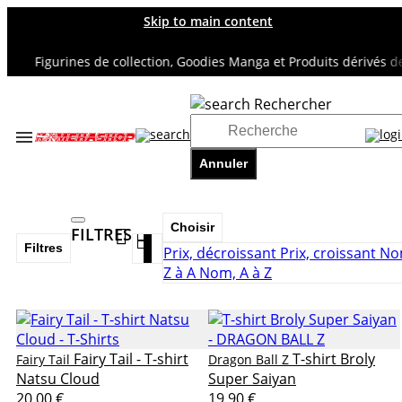
Skip to main content
Figurines de collection, Goodies Manga et Produits dérivés de su
Rechercher
Accueil
TOUS NOS RAYONS
Annuler
T-SHIRTS & VETEMENTS
Choisir
FILTRES
Filtres
Prix, décroissant
Prix, croissant
No
Z à A
Nom, A à Z
Fairy Tail - T-shirt
T-shirt Broly
Fairy Tail
Dragon Ball Z
Natsu Cloud
Super Saiyan
20,00 €
19,90 €