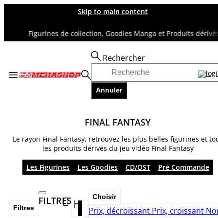
Skip to main content
Figurines de collection, Goodies Manga et Produits dérivés d
Rechercher
Accueil
TOUS NOS RAYONS
Annuler
FINAL FANTASY
FINAL FANTASY
Le rayon Final Fantasy, retrouvez les plus belles figurines et to
les produits dérivés du jeu vidéo Final Fantasy
Les Figurines
Les Goodies
CD/OST
Pré Commande
Choisir
FILTRES
Filtres
Prix, décroissant
Prix, croissant
No