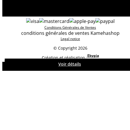
Conditions Générales de Ventes
conditions générales de ventes Kamehashop
Legal notice
© Copyright 2026
Ekypia
Création et réalisation :
Pré-commander
Voir détails
Voir détails
Voir détails
Voir détails
Voir détails
Voir détails
Voir détails
Voir détails
Voir détails
Retour en haut