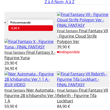
Z à A
Nom, A à Z
Précommande
-5,00 €
Final Fantasy VII
Final fantasy
- Figurine Cloud Strife
Polygon Ver
39,90 €
Final Fantasy X -
Indisponible
Final fantasy
Figurine Yuna
29,90 €
34,90 €
Nier Automata -
Final Fantasy VII
Final fantasy
Final fantasy
Figurine 2B Ichibansho Ver.1
Rebirth - Figurine Tifa
1 A
Lockhart
59,90 €
84,90 €