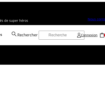
Nous conta
vés de super héros
és
Rechercher
Connexion