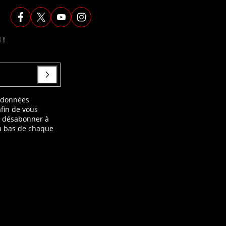
 !
s données
afin de vous
s désabonner à
au bas de chaque