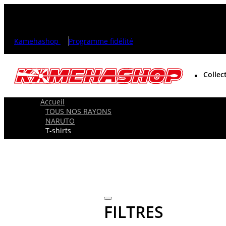
Kamehashop
Programme fidélité
Collec
Accueil
TOUS NOS RAYONS
NARUTO
T-shirts
FILTRES