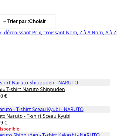
Trier par :
Choisir
x, décroissant
Prix, croissant
Nom, Z à A
Nom, A à Z
T-shirt Naruto Shippuden
uto
90 €
Naruto - T-shirt Sceau Kyubi
uto
99 €
isponible