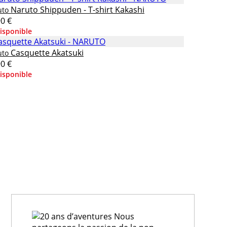
Naruto Shippuden - T-shirt Kakashi
uto
90 €
isponible
Casquette Akatsuki
uto
90 €
isponible