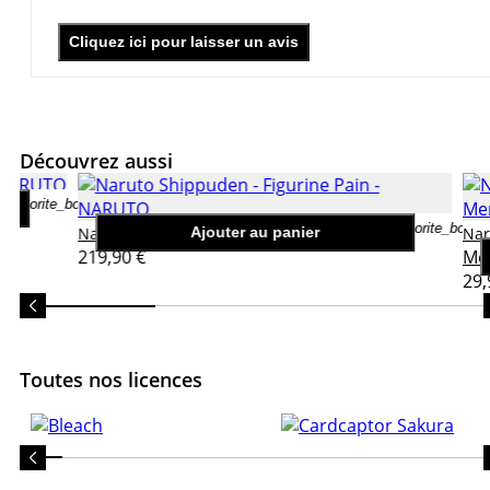
Cliquez ici pour laisser un avis
Découvrez aussi
favorite_border
upe
favorite_border
Naruto Shippuden - Figurine Pain
Naruto
Ajouter au panier
Na
219,90 €
Me
29,
Toutes nos licences