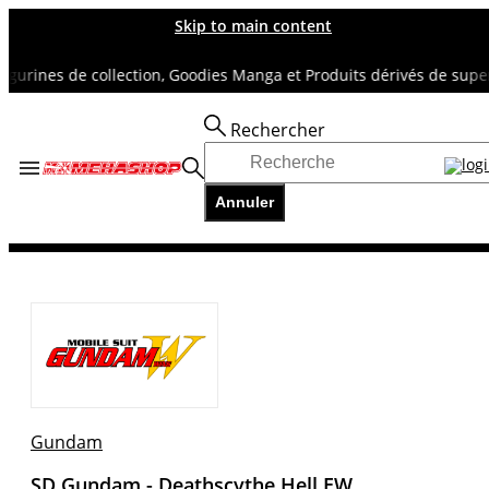
Skip to main content
urines de collection, Goodies Manga et Produits dérivés de super h
Rechercher
Accueil
TOUS NOS RAYONS
Annuler
GUNDAM
SD Gundam - Deathscythe Hell EW
Gundam
SD Gundam - Deathscythe Hell EW