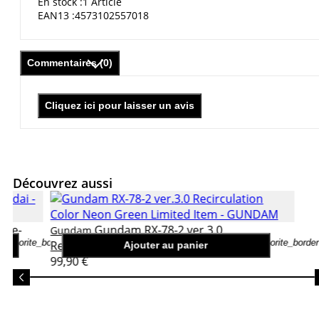
En stock
1 Article
EAN13
4573102557018
Commentaires (0)
Cliquez ici pour laisser un avis
Découvrez aussi
uge-
Gundam RX-78-2 ver.3.0
Gundam
favorite_border
favorite_border
Recirculation Color Neon Green Limited Item
Ajouter au panier
99,90 €