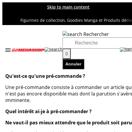
Skip to main content
Figurines de collection, Goodies Manga et Produits dérivé
Rechercher
Accueil
Les pré-commande Kameha

Les pré-commande Kameha
Annuler
Qu'est-ce qu'une pré-commande ?
Une pré-commande consiste à commander un article qu
n'est pas encore disponible mais dont la parution s'avèr
imminente.
Quel intérêt ai-je à pré-commander ?
Ne vaut-il pas mieux attendre que le produit soit paru