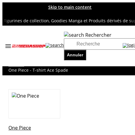
Skip to main content
gurines de collection, Goodies Manga et Produits dérivés de super 
Rechercher
Accueil
TOUS NOS RAYONS
Annuler
ONE PIECE
T-Shirts
One Piece - T-shirt Ace Spade
One Piece