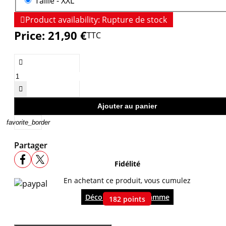
Taille -
XXL

Product availability:
Rupture de stock
Price:
21,90 €
TTC


Ajouter au panier
favorite_border
Partager
Fidélité
En achetant ce produit, vous cumulez
Découvrir le programme
182
points