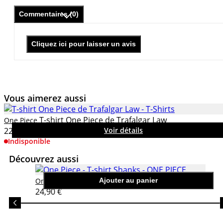
Commentaires (0)
Cliquez ici pour laisser un avis
Vous aimerez aussi
T-shirt One Piece de Trafalgar Law
One Piece
22,95 €
Voir détails
Indisponible
Découvrez aussi
One Piece - T-shirt Shanks
One Piece
Ajouter au panier
24,90 €