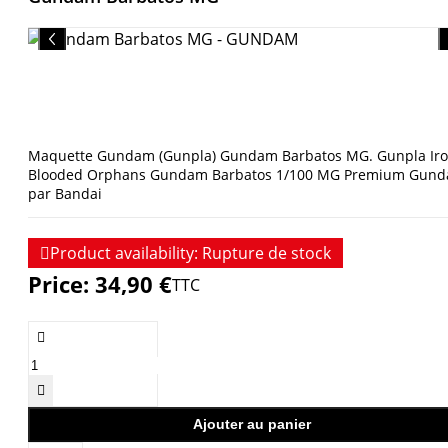
Maquette Gundam (Gunpla) Gundam Barbatos MG. Gunpla
Ir
Blooded Orphans Gundam Barbatos 1/100 MG Premium Gun
par Bandai

Product availability:
Rupture de stock
Price:
34,90 €
TTC


Ajouter au panier