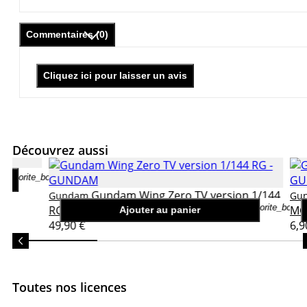
Commentaires (0)
Cliquez ici pour laisser un avis
Découvrez aussi
favorite_border
Gundam Wing Zero TV version 1/144
Gundam
Gu
favorite_border
RG
MG
Ajouter au panier
49,90 €
6,9
Toutes nos licences