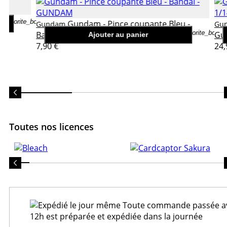
favorite_border
ll EW
Gundam - Pince coupante Bleu -
Gundam
Gu
favorite_border
Bandai
Gu
Ajouter au panier
7,90 €
24,
Toutes nos licences