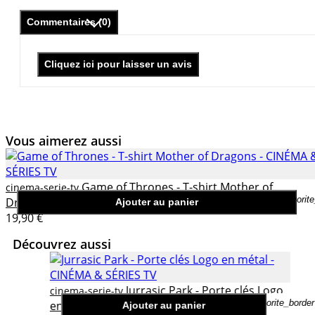
Commentaires (0)
Cliquez ici pour laisser un avis
Vous aimerez aussi
Game of Thrones - T-shirt Mother of
cinema-serie-tv
favorit
Dragons
Ajouter au panier
19,90 €
Découvrez aussi
Jurrasic Park - Porte clés Logo
cinema-serie-tv
favorite_border
en métal
Ajouter au panier