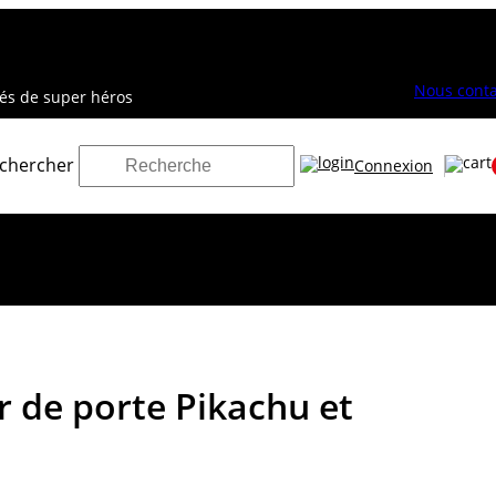
Nous conta
vés de super héros
chercher
Connexion
 de porte Pikachu et