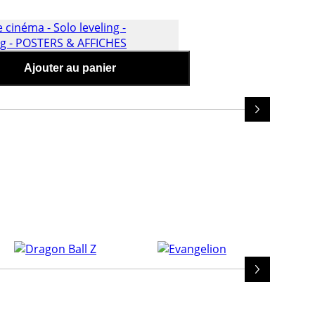
Affiche de cinéma -
iches-manga
Ajouter au panier
ng - reawakening