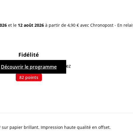
2026
et le
12 août 2026
à partir de 4,90 € avec Chronopost - En relai
Fidélité
hetant ce produit, vous cumulez
Découvrir le programme
82
points
ur papier brillant. Impression haute qualité en offset.