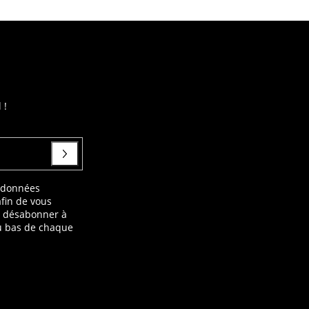
 !
s données
afin de vous
s désabonner à
au bas de chaque