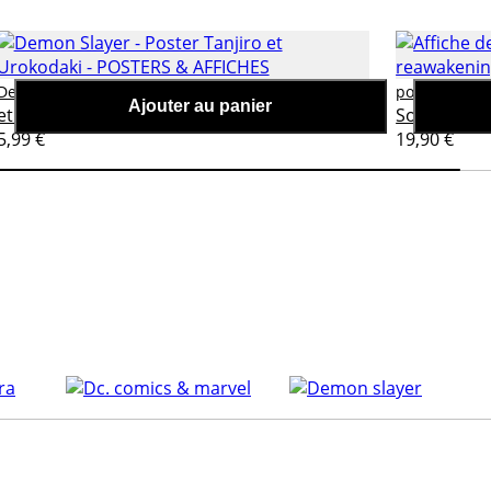
Demon Slayer - Poster Tanjiro
Demon slayer
posters-aff
Ajouter au panier
et Urokodaki
Solo leveli
5,99 €
19,90 €