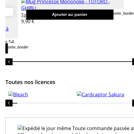
favorite_border
Mug Princesse Mononoké
Totoro - ghibli
Ajouter au panier
9,90 €
u de 54
favorite_border
Toutes nos licences