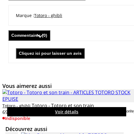
Marque
Totoro - ghibli
Commentaires (0)
Cliquez ici pour laisser un avis
Vous aimerez aussi
Totoro - Totoro et son train
Totoro - ghibli
69,95 €
Voir détails
favorit
Indisponible
Découvrez aussi