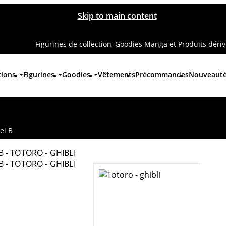
Skip to main content
Figurines de collection, Goodies Manga et Produits déri
tions
Figurines
Goodies
Vêtements
Précommandes
Nouveaut
el B