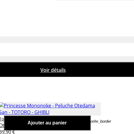
uriant
Ajouter au panier
Voir détails
Princesse Mononoke - Peluche
Totoro - ghibli
favorite_border
Ajouter au panier
Otedama San
er
39,90 €