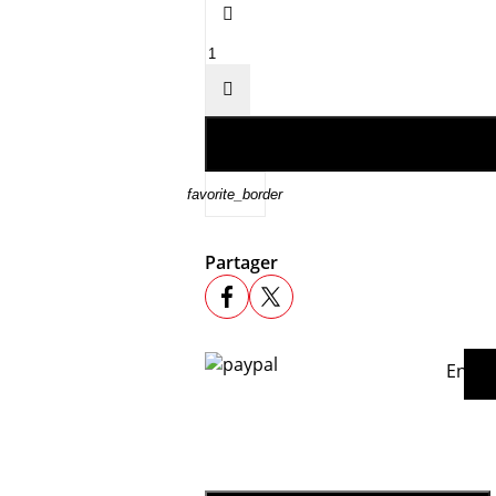


favorite_border
Partager
En ac