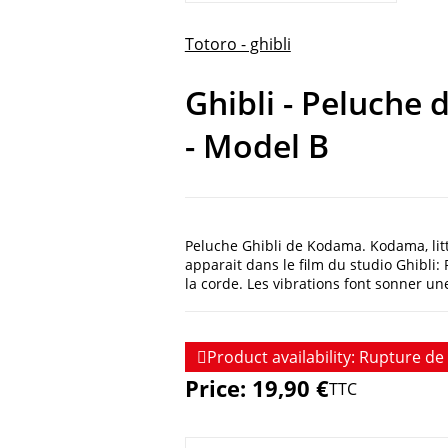
Totoro - ghibli
Ghibli - Peluche
- Model B
Peluche Ghibli de Kodama. Kodama, litté
apparait dans le film du studio Ghibli
la corde. Les vibrations font sonner une

Product availability:
Rupture de 
Price:
19,90 €
TTC