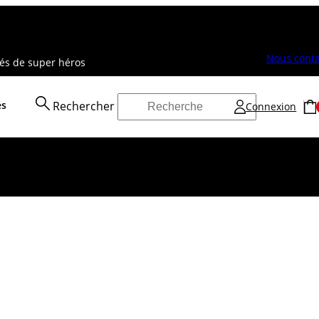
Nous conta
vés de super héros
és
Rechercher
Connexion