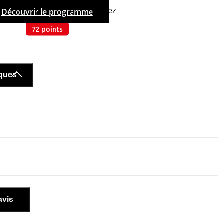
hetant ce produit, vous cumulez
Découvrir le programme
72
points
iques
avis