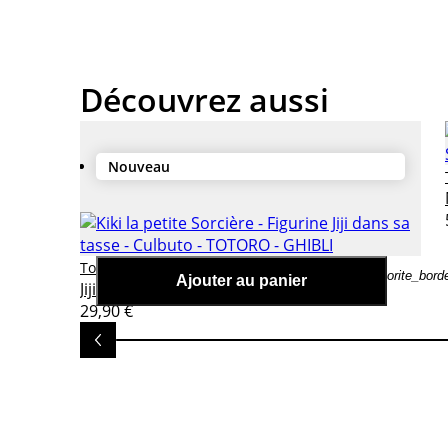
Découvrez aussi
Nouveau
Kiki la petite Sorcière - Figurine
Totoro - ghibli
favorite_bord
Ajouter au panier
Jiji dans sa tasse - Culbuto
29,90 €