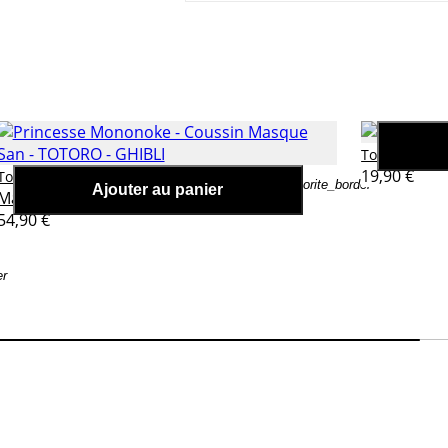
Totoro - ghib
Princesse Mononoke - Coussin
19,90 €
Totoro - ghibli
favorite_border
Ajouter au panier
Masque San
54,90 €
er