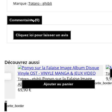
Marque
Totoro - ghibli
Commentaires (0)
Cliquez ici pour laisser un avis
Découvrez aussi
Tot
Ponyo sur la Falaise Image
9,9
Totoro - ghibli
favorite_border
Album Disque Vinyle OST
Ajouter au panier
69,90 €
rine
favorite_border