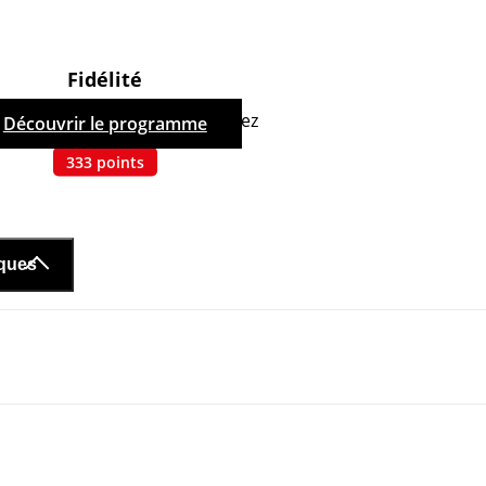
Fidélité
hetant ce produit, vous cumulez
Découvrir le programme
333
points
iques