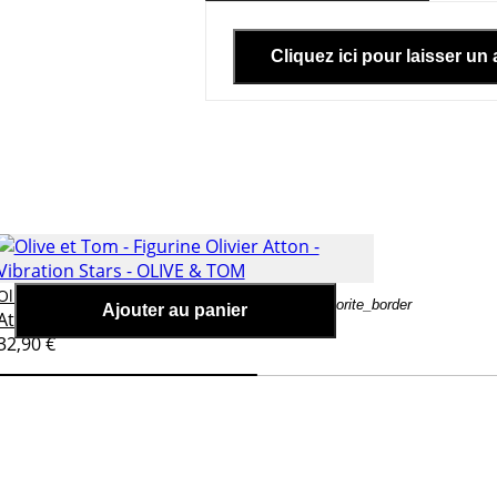
Cliquez ici pour laisser un 
Olive et Tom - Figurine Olivier
Olive & tom
er
favorite_border
Ajouter au panier
Atton - Vibration Stars
32,90 €