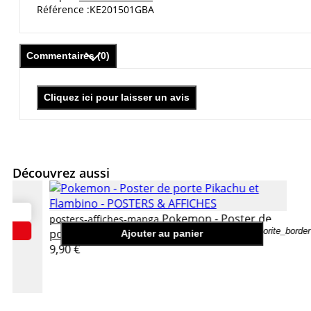
Référence
KE201501GBA
Commentaires (0)
Cliquez ici pour laisser un avis
Découvrez aussi
Pokemon - Poster de
posters-affiches-manga
favorite_border
porte Pikachu et Flambino
Ajouter au panier
9,90 €