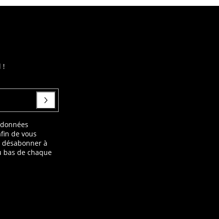
 !
s données
afin de vous
s désabonner à
au bas de chaque