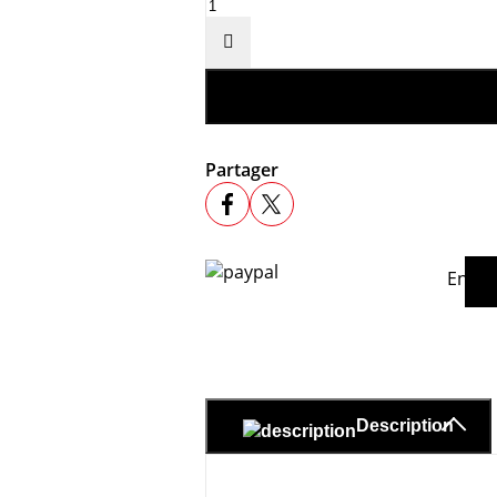

Partager
En ac
Description