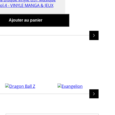
aint Seiya Disque vinyle OST
Ajouter au panier
lection Vol.4