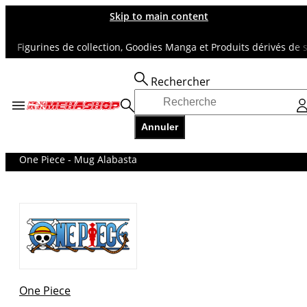
Skip to main content
igurines de collection, Goodies Manga et Produits dérivés de super
Rechercher
Accueil
TOUS NOS RAYONS
Annuler
ONE PIECE
Goodies
One Piece - Mug Alabasta
One Piece