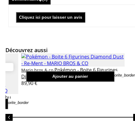
Cliquez ici pour laisser un avis
Découvrez aussi
Pokémon - Boite 6 Figurines
Mario bros & co
favorite_border
Diamond Dust - Re-Ment
Ajouter au panier
89,90 €
kachu
favorite_border