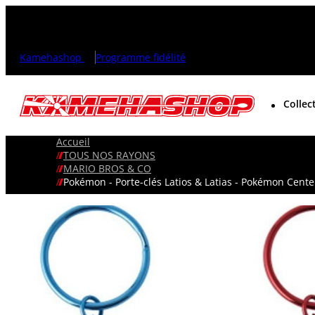
Kamehashop
Programme fidélité
Collec
Accueil
TOUS NOS RAYONS
MARIO BROS & CO
Pokémon - Porte-clés Latios & Latias - Pokémon Center