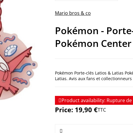
Mario bros & co
Pokémon - Porte-c
Pokémon Center É
Pokémon Porte-clés Latios & Latias Poké
Latias. Avis aux fans et collectionneurs

Product availability:
Rupture de 
Price:
19,90 €
TTC
