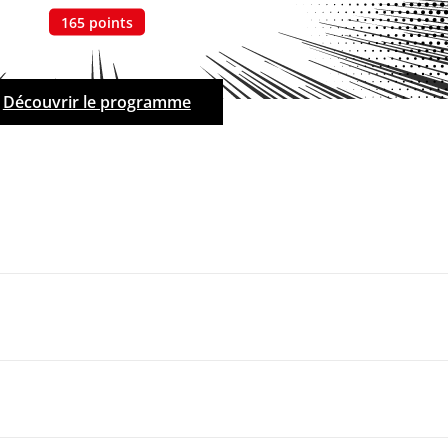
165
points
Découvrir le programme