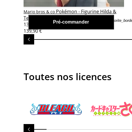
Pokémon - Figurine Hilda &
Mario bros & co
Tepig - ARTFXJ Kotobukiya
favorite_bord
Pré-commander
134,90 €
139,90 €
Toutes nos licences