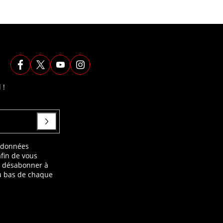
 !
s données
afin de vous
s désabonner à
au bas de chaque