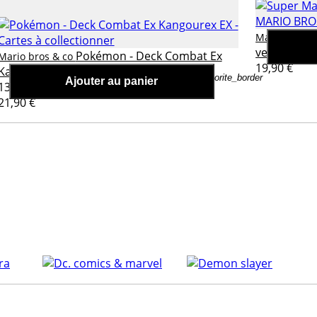
Mario bros 
vert 30 cm
Pokémon - Deck Combat Ex
Mario bros & co
19,90 €
Kangourex EX
favorite_border
Ajouter au panier
13,14 €
21,90 €