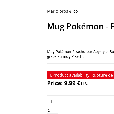
Mario bros & co
Mug Pokémon - 
Mug Pokémon Pikachu par Abystyle. Bu
grâce au mug Pikachu!

Product availability:
Rupture de 
Price:
9,99 €
TTC
