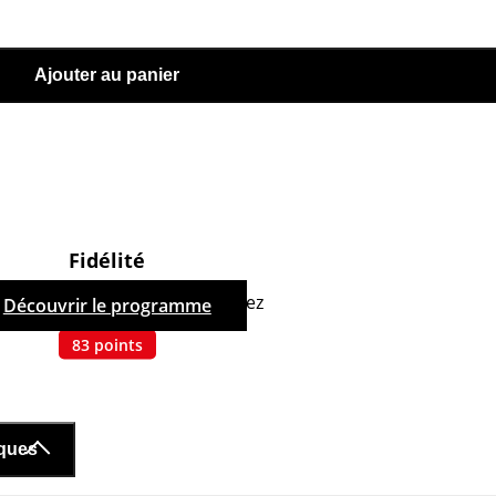
Ajouter au panier
Fidélité
hetant ce produit, vous cumulez
Découvrir le programme
83
points
iques