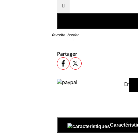

favorite_border
Partager
En ac
Caractérist