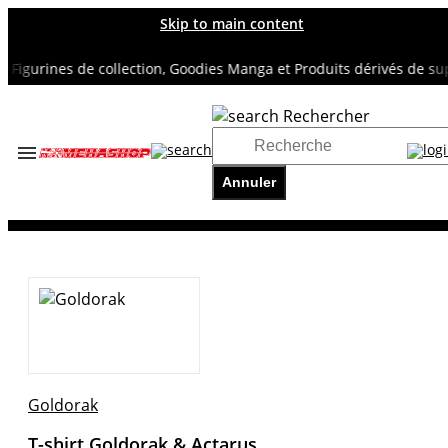
Skip to main content
gurines de collection, Goodies Manga et Produits dérivés de super 
Rechercher
Accueil
TOUS NOS RAYONS
Annuler
GOLDORAK
T-shirt Goldorak & Actarus
Goldorak
T-shirt Goldorak & Actarus