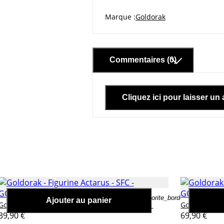
Marque
Goldorak
Commentaires (0)
Cliquez ici pour laisser un 
favorite_border
Ajouter au panier
Goldorak - Figurine Actarus - SFC
Gol
Goldorak
Goldorak
39,90 €
69,90 €