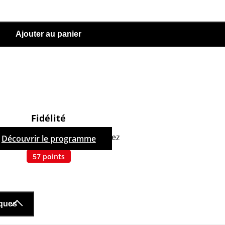
Ajouter au panier
Fidélité
hetant ce produit, vous cumulez
Découvrir le programme
57
points
iques