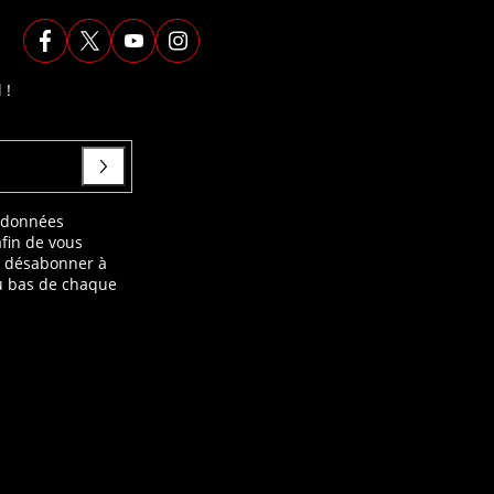
 !
s données
afin de vous
s désabonner à
au bas de chaque