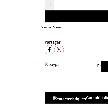

favorite_border
Partager
En ac
Caractérist