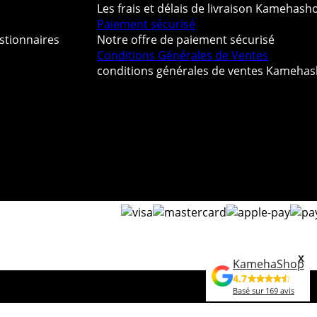
Les frais et délais de livraison Kamehash
Paiement sécurisé
stionnaires
Notre offre de paiement sécurisé
Conditions Générales de Ventes
conditions générales de ventes Kameha
x
KamehaShop
4.7
Basé sur
169
avis