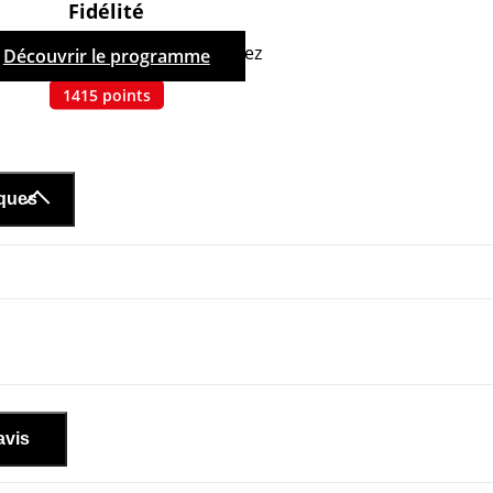
Fidélité
hetant ce produit, vous cumulez
Découvrir le programme
1415
points
iques
avis