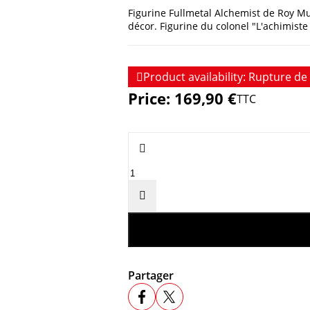
Figurine Fullmetal Alchemist de Roy Mus
décor. Figurine du colonel "L'achimi

Product availability:
Rupture de 
Price:
169,90 €
TTC


Partager