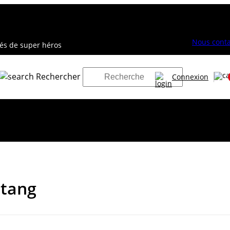
Nous conta
vés de super héros
Rechercher
Connexion
stang