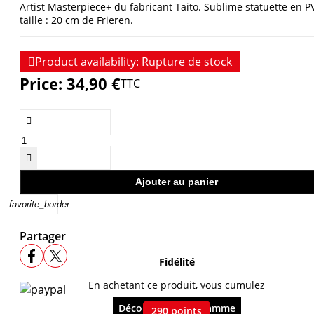
Artist Masterpiece+ du fabricant Taito. Sublime statuette en P
taille : 20 cm de Frieren.

Product availability:
Rupture de stock
Price:
34,90 €
TTC


Ajouter au panier
favorite_border
Partager
Fidélité
En achetant ce produit, vous cumulez
Découvrir le programme
290
points