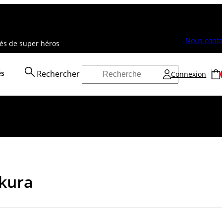
Nous conta
vés de super héros
és
Rechercher
Connexion
akura