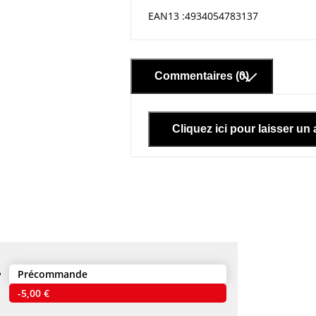
EAN13
4934054783137
Commentaires (0)
Cliquez ici pour laisser un 
Précommande
er
-5,00 €