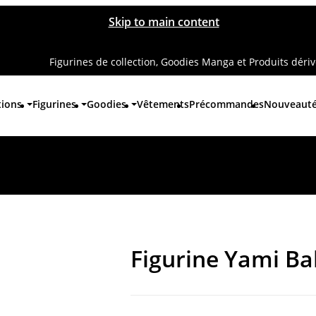
Skip to main content
Figurines de collection, Goodies Manga et Produits déri
tions
Figurines
Goodies
Vêtements
Précommandes
Nouveaut
Figurine Yami B