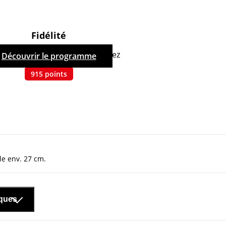
Fidélité
hetant ce produit, vous cumulez
Découvrir le programme
915
points
lle env. 27 cm.
iques