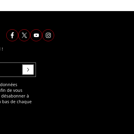
 !
s données
afin de vous
s désabonner à
au bas de chaque