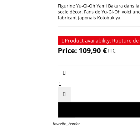
Figurine Yu-Gi-Oh Yami Bakura dans la c
socle décor. Fans de Yu-Gi-Oh voici un
fabricant japonais Kotobukiya.

Product availability:
Rupture de 
Price:
109,90 €
TTC


favorite_border