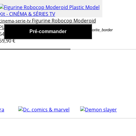
Figurine Robocop Moderoid
cinema-serie-tv
Plastic Model Kit
favorite_border
Pré-commander
54,90 €
59,90 €