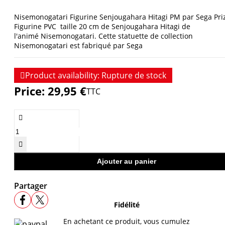
Nisemonogatari Figurine Senjougahara Hitagi PM par Sega Pri
Figurine PVC taille 20 cm de
Senjougahara Hitagi de
l'animé
Nisemonogatari. Cette statuette de collection
Nisemonogatari est fabriqué par Sega

Product availability:
Rupture de stock
Price:
29,95 €
TTC


Ajouter au panier
Partager
Fidélité
En achetant ce produit, vous cumulez