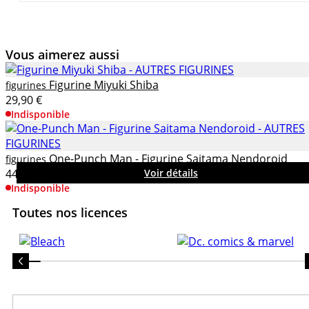
Vous aimerez aussi
Figurine Miyuki Shiba
figurines
29,90 €
Indisponible
One-Punch Man - Figurine Saitama Nendoroid
figurines
44,90 €
Voir détails
Voir détails
Indisponible
Toutes nos licences