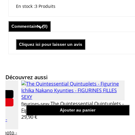
En stock
3 Produits
Commentaires (0)
Cliquez ici pour laisser un avis
Découvrez aussi
The Quintessential Quintuplets -
figurines-sexy
Figurine Ichika Nakano Kyunties
Ajouter au panier
29,90 €
sumoto -