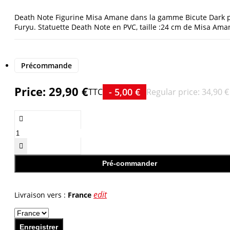
Death Note Figurine Misa Amane dans la gamme Bicute Dark 
Furyu. Statuette Death Note en PVC, taille :24 cm de Misa Ama
Précommande
Price:
29,90 €
- 5,00 €
TTC
Regular price:
34,90 €


Pré-commander
edit
Livraison vers :
France
Enregistrer