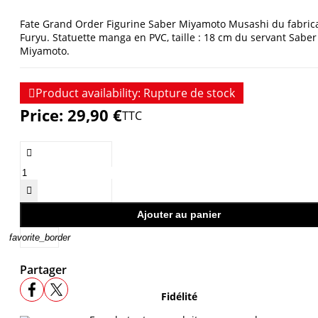
Fate Grand Order Figurine Saber Miyamoto Musashi du fabric
Furyu. Statuette manga en PVC, taille : 18 cm du servant Saber
Miyamoto.

Product availability:
Rupture de stock
Price:
29,90 €
TTC


Ajouter au panier
favorite_border
Partager
Fidélité