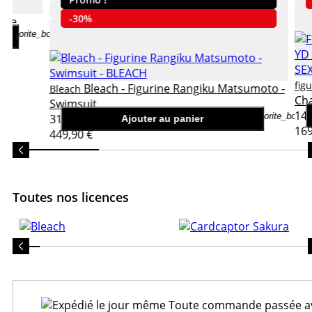
-30%
rine
favorite_border
fig
Bleach - Figurine Rangiku Matsumoto -
Bleach
Ch
Swimsuit
149
favorite_border
314,93 €
Ajouter au panier
169
449,90 €
Toutes nos licences