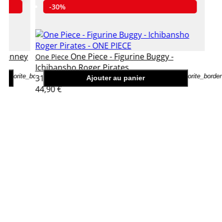
-30%
y Bonney
One Piece - Figurine Buggy -
One Piece
Ichibansho Roger Pirates
favorite_border
favorite_border
31,43 €
Ajouter au panier
44,90 €