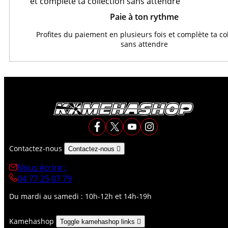
Paie à ton rythme
Profites du paiement en plusieurs fois et complète ta co
sans attendre
Contactez-nous
Contactez-nous

Nous écrire :
04 77 25 07 79
Du mardi au samedi : 10h-12h et 14h-19h
Kamehashop
Toggle kamehashop links
