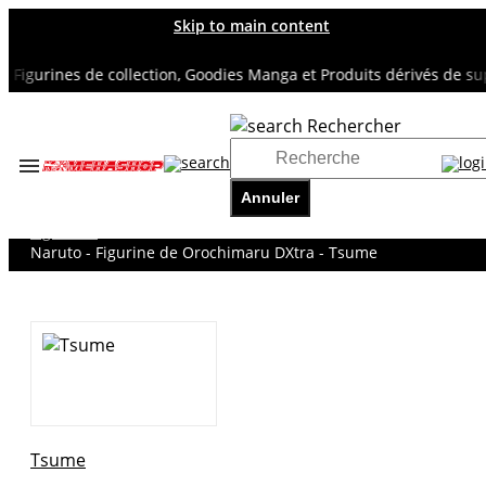
Skip to main content
gurines de collection, Goodies Manga et Produits dérivés de super
Rechercher
Accueil
TOUS NOS RAYONS
Annuler
NARUTO
Figurines
Naruto - Figurine de Orochimaru DXtra - Tsume
Tsume