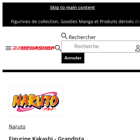
Skip to main content
Figurines de collection, Goodies Manga et Produits dérivés de sup
Rechercher
Accueil
TOUS NOS RAYONS
Annuler
NARUTO
Figurine Kakashi - Grandista
Naruto
Figurine Kakashi - Grandista