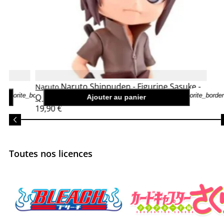
th
Naruto Shippuden - Figurine Sasuke -
Naruto
favorite_border
favorite_border
Q posket
Ajouter au panier
19,90 €
Toutes nos licences