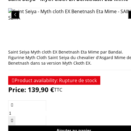
Saint Seiya Myth cloth EX Benetnash Eta Mime par Bandai.
Figurine Myth Cloth Saint Seiya du chevalier d'Asgard Mime d
Benetnash dans sa version Myth Ckoth EX.

Product availability:
Rupture de stock
Price:
139,90 €
TTC


Ajouter au panier