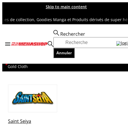
Skip to main content
s de collection, Goodies Manga et Produits dérivés de super héros
Rechercher
Accueil
TOUS NOS RAYONS
Annuler
SAINT SEIYA
Saint Seiya - Myth cloth EX Shun de la Vierge Inheritor of the
Gold Cloth
Saint Seiya