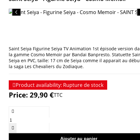
Saint Seiya Figurine Seiya TV Animation 1st épisode version d
la gamme Cosmo Memoir par Bandai Banpresto. Statuette Sai
Seiya en PVC, taille: 17 cm de Seiya comme il apparait au débu
la saga Les Chevaliers du Zodiaque.

Product availability:
Rupture de stock
Price:
29,90 €
TTC


Ajouter au panier