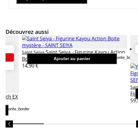
Découvrez aussi
Saint Seiya - Figurine Kayou Action
Saint Seiya
favorite_border
Boite mystère
Ajouter au panier
14,90 €
Sai
Fig
 Cloth EX
59,
favorite_border