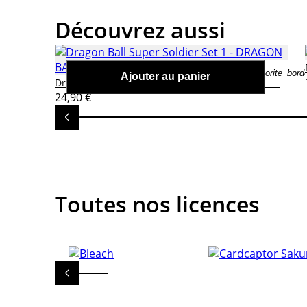
Découvrez aussi
favorite_bord
Ajouter au panier
Dragon Ball Super Soldier Set 1
Dragon Ball Z
24,90 €
Toutes nos licences