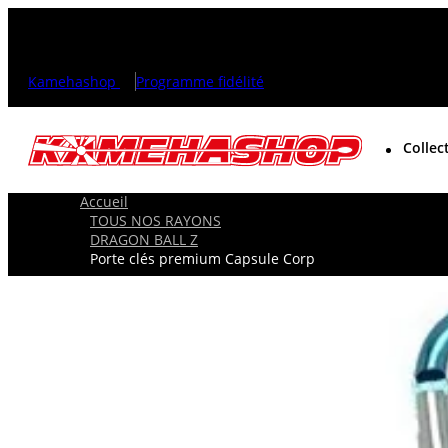
Kamehashop
Programme fidélité
Collec
Accueil
TOUS NOS RAYONS
DRAGON BALL Z
Porte clés premium Capsule Corp