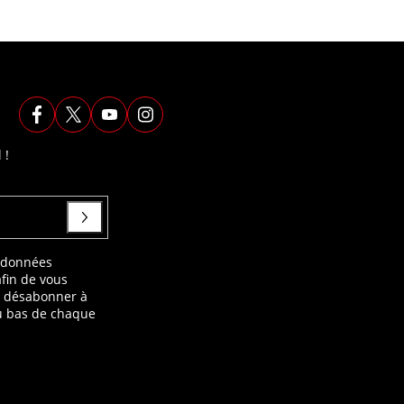
 !
s données
afin de vous
s désabonner à
au bas de chaque