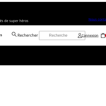
Nous conta
vés de super héros
és
Rechercher
Connexion