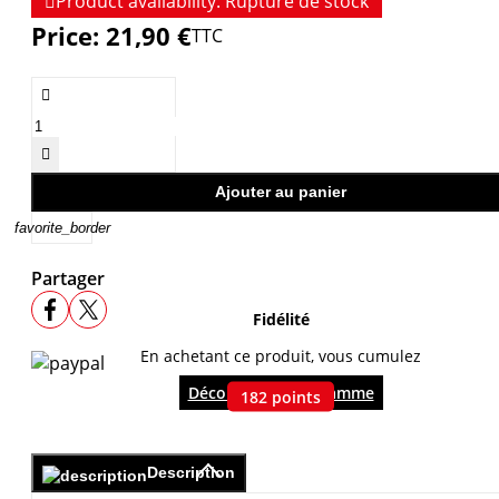

Product availability:
Rupture de stock
Price:
21,90 €
TTC


Ajouter au panier
favorite_border
Partager
Fidélité
En achetant ce produit, vous cumulez
Découvrir le programme
182
points
Description