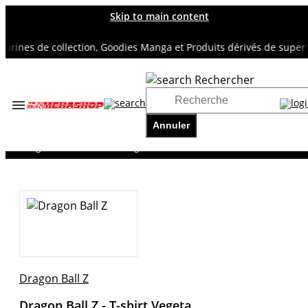
Skip to main content
nes de collection, Goodies Manga et Produits dérivés de super héro
Rechercher
Accueil
TOUS NOS RAYONS
Annuler
DRAGON BALL Z
Dragon Ball Z - T-shirt Vegeta
Dragon Ball Z
Dragon Ball Z - T-shirt Vegeta