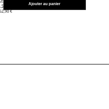
Dragon Ball Z - Figurine Yamcha
Dragon Ball Z
Ajouter au panier
- S.H Figuarts
62,90 €