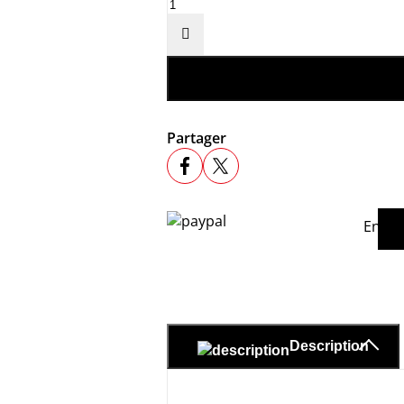

Partager
En ac
Description