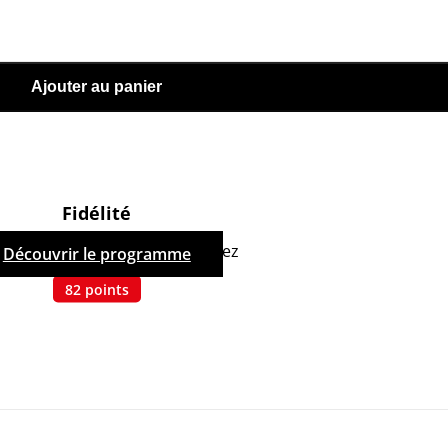
Ajouter au panier
Fidélité
hetant ce produit, vous cumulez
Découvrir le programme
82
points