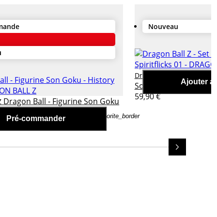
mande
Nouveau
u
Dragon Bal
Dragon Ball Z
Ajouter a
Son Goku - Spiritflicks
59,90 €
Dragon Ball - Figurine Son Goku
Z
ox
favorite_border
Pré-commander