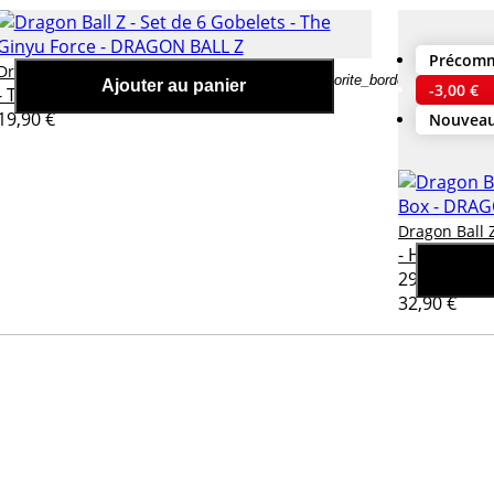
Précom
Dragon Ball Z - Set de 6 Gobelets
Dragon Ball Z
er
favorite_border
Ajouter au panier
-3,00 €
- The Ginyu Force
19,90 €
Nouvea
Dragon Ball 
- History B
29,90 €
32,90 €