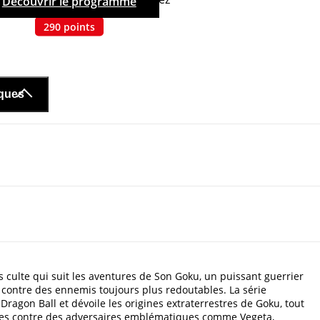
Découvrir le programme
290
points
iques
 culte qui suit les aventures de Son Goku, un puissant guerrier
 contre des ennemis toujours plus redoutables. La série
gon Ball et dévoile les origines extraterrestres de Goku, tout
ues contre des adversaires emblématiques comme Vegeta,