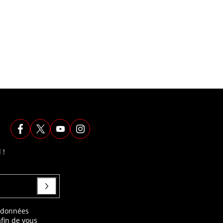
 !
s données
afin de vous