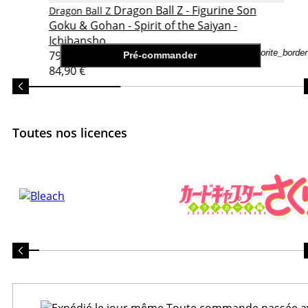
Dragon Ball Z - Figurine Son
Dragon Ball Z
Goku & Gohan - Spirit of the Saiyan -
Ichibansho
favorite_border
79,90 €
Pré-commander
84,90 €
Toutes nos licences