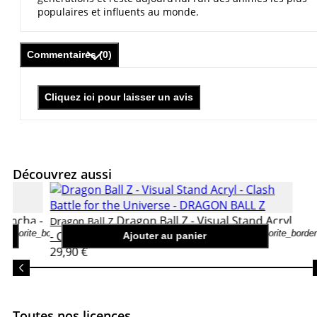
populaires et influents au monde.
Commentaires (0)
Cliquez ici pour laisser un avis
Découvrez aussi
 Yamcha -
Dragon Ball Z - Visual Stand Acryl
Dragon Ball Z
favorite_border
favorite_border
- Clash Battle for the Universe
Ajouter au panier
29,90 €
Toutes nos licences