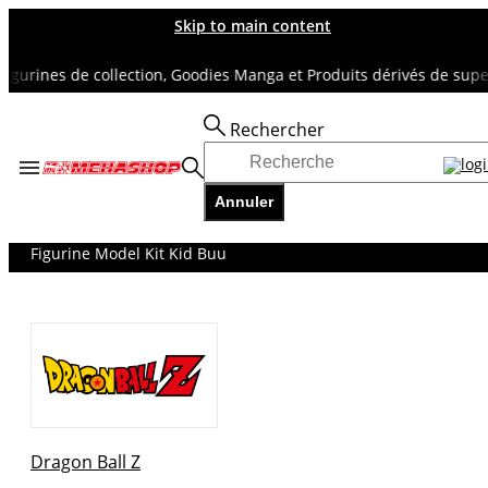
Skip to main content
rines de collection, Goodies Manga et Produits dérivés de super hé
Rechercher
Accueil
TOUS NOS RAYONS
Annuler
DRAGON BALL Z
Figurines DBZ
Figurine Model Kit Kid Buu
Dragon Ball Z