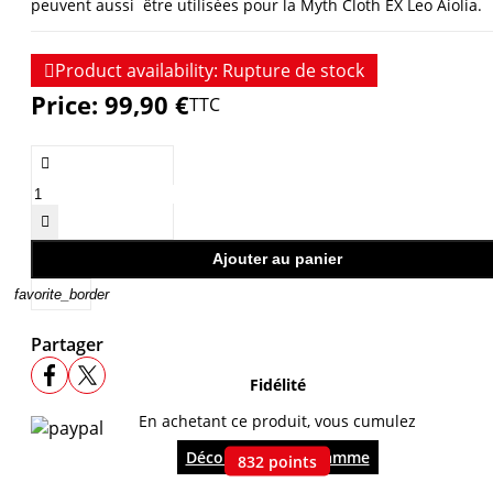
peuvent aussi être utilisées pour la Myth Cloth EX Leo Aiolia.

Product availability:
Rupture de stock
Price:
99,90 €
TTC


Ajouter au panier
favorite_border
Partager
Fidélité
En achetant ce produit, vous cumulez
Découvrir le programme
832
points