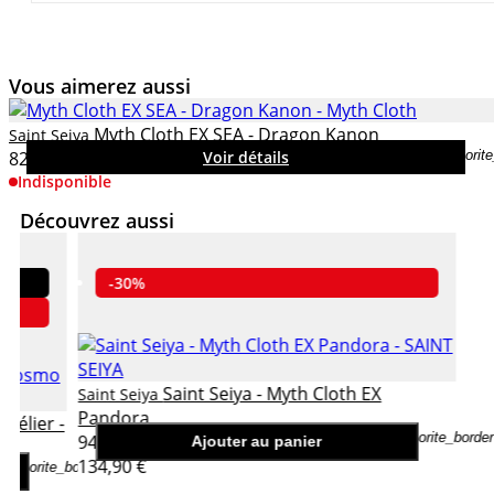
Vous aimerez aussi
Myth Cloth EX SEA - Dragon Kanon
Saint Seiya
82,90 €
Voir détails
favorit
Indisponible
Découvrez aussi
-30%
Saint Seiya - Myth Cloth EX
Saint Seiya
Pandora
 Bélier -
favorite_border
94,43 €
Ajouter au panier
134,90 €
favorite_border