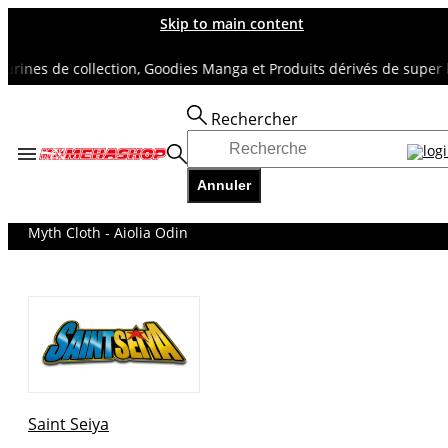
Skip to main content
rines de collection, Goodies Manga et Produits dérivés de super h
Rechercher
Accueil
TOUS NOS RAYONS
Annuler
SAINT SEIYA
Myth Cloth
Myth Cloth - Aiolia Odin
Saint Seiya