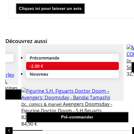
Cliquez ici pour laisser un avis
Découvrez aussi
Précommande
Dc.
-2,00 €
Se
32,
Nouveau
igurines
Avengers Doomsday -
Dc. comics & marvel
Figurine Doctor Doom - S.H figuarts
82,90 €
Pré-commander
84,90 €