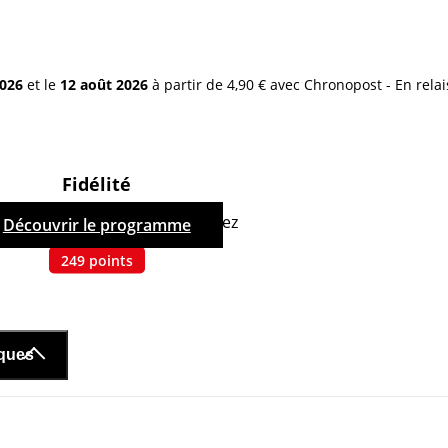
2026
et le
12 août 2026
à partir de 4,90 € avec Chronopost - En relai
Fidélité
hetant ce produit, vous cumulez
Découvrir le programme
249
points
iques