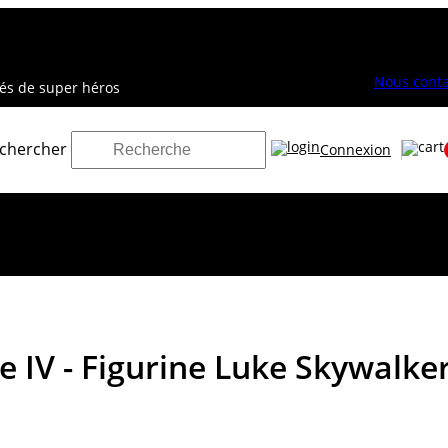
Nous conta
vés de super héros
chercher
Connexion
e IV - Figurine Luke Skywalke