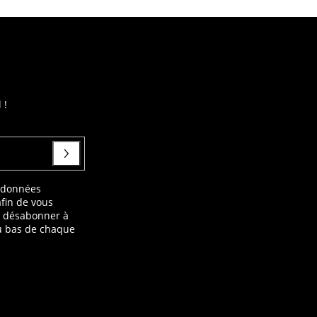
 !
s données
afin de vous
s désabonner à
au bas de chaque