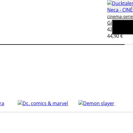
cinema-serie
Gizmoduck 
42,90 €
44,90 €