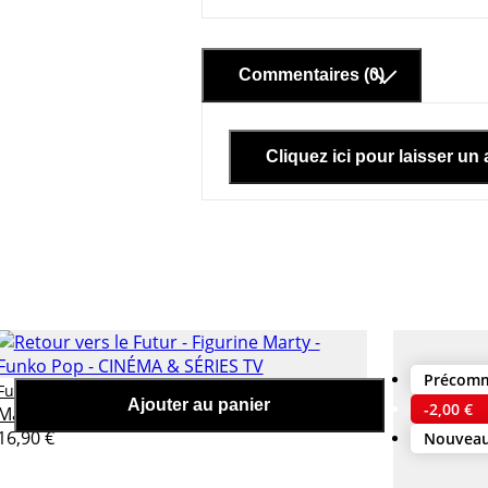
Commentaires (0)
Cliquez ici pour laisser un 
Précom
Retour vers le Futur - Figurine
Funko pop
Ajouter au panier
-2,00 €
Marty - Funko Pop
16,90 €
Nouvea